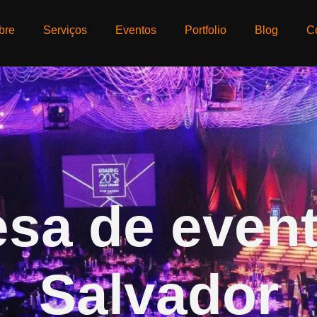
bre
Serviços
Eventos
Portfolio
Blog
C
sa de even
Salvador