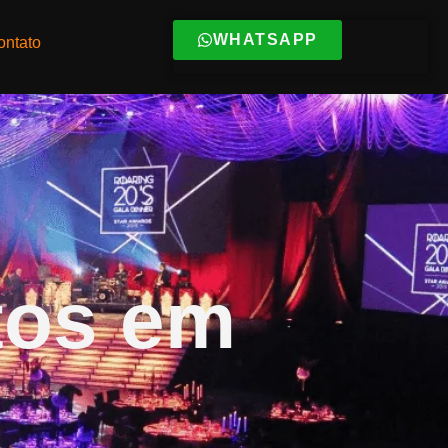
WHATSAPP
ontato
tos em