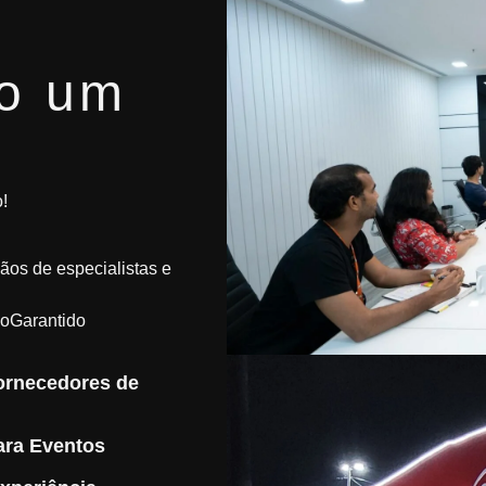
to um
!
os de especialistas e
oGarantido
ornecedores de
ara Eventos