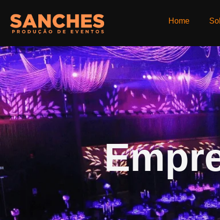
Home
So
Empre