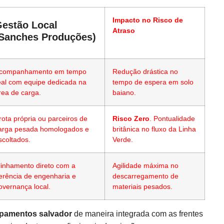
Impacto no Risco de
estão Local
Atraso
Sanches Produções)
companhamento em tempo
Redução drástica no
eal com equipe dedicada na
tempo de espera em solo
rea de carga.
baiano.
rota própria ou parceiros de
Risco Zero
. Pontualidade
arga pesada homologados e
britânica no fluxo da Linha
scoltados.
Verde.
linhamento direto com a
Agilidade máxima no
erência de engenharia e
descarregamento de
overnança local.
materiais pesados.
ipamentos salvador
de maneira integrada com as frentes