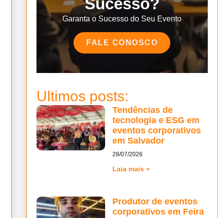
Sucesso?
Garanta o Sucesso do Seu Evento
FALE CONOSCO
Ultimos posts:
Tendências de
tecnologia e ESG em
eventos corporativos
em Salvador
28/07/2026
Laia mais »
Produtor de eventos
corporativos em Feira