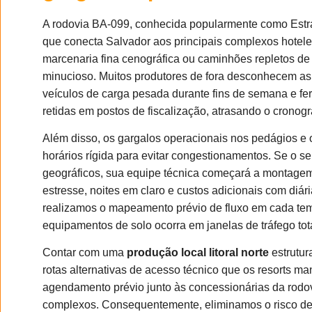
A rodovia BA-099, conhecida popularmente como Estra
que conecta Salvador aos principais complexos hotelei
marcenaria fina cenográfica ou caminhões repletos de 
minucioso. Muitos produtores de fora desconhecem as s
veículos de carga pesada durante fins de semana e fer
retidas em postos de fiscalização, atrasando o cron
Além disso, os gargalos operacionais nos pedágios e
horários rígida para evitar congestionamentos. Se o s
geográficos, sua equipe técnica começará a montagem 
estresse, noites em claro e custos adicionais com diá
realizamos o mapeamento prévio de fluxo em cada tem
equipamentos de solo ocorra em janelas de tráfego to
Contar com uma
produção local litoral norte
estrutur
rotas alternativas de acesso técnico que os resorts m
agendamento prévio junto às concessionárias da rodo
complexos. Consequentemente, eliminamos o risco de 