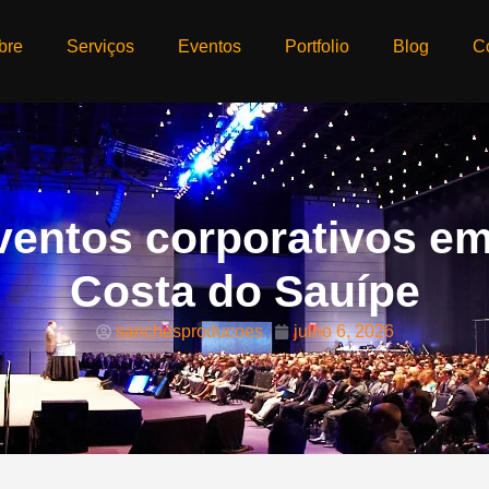
bre
Serviços
Eventos
Portfolio
Blog
C
ventos corporativos em
Costa do Sauípe
sanchesproducoes
julho 6, 2026