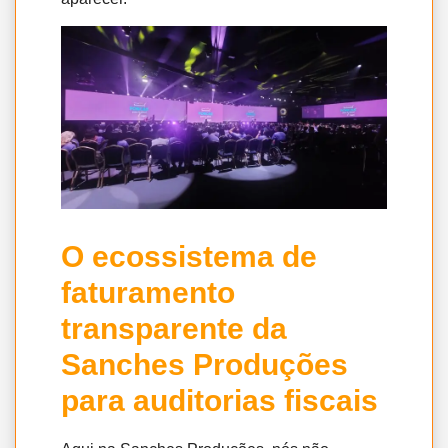
O ecossistema de
faturamento
transparente da
Sanches Produções
para auditorias fiscais