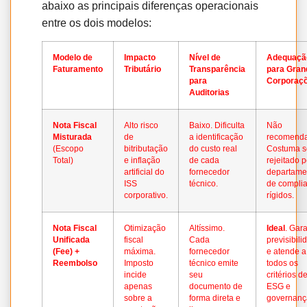
abaixo as principais diferenças operacionais
entre os dois modelos:
Modelo de
Impacto
Nível de
Adequaçã
Faturamento
Tributário
Transparência
para Gran
para
Corporaç
Auditorias
Nota Fiscal
Alto risco
Baixo. Dificulta
Não
Misturada
de
a identificação
recomend
(Escopo
bitributação
do custo real
Costuma s
Total)
e inflação
de cada
rejeitado p
artificial do
fornecedor
departame
ISS
técnico.
de compli
corporativo.
rígidos.
Nota Fiscal
Otimização
Altíssimo.
Ideal
. Gar
Unificada
fiscal
Cada
previsibili
(Fee) +
máxima.
fornecedor
e atende a
Reembolso
Imposto
técnico emite
todos os
incide
seu
critérios d
apenas
documento de
ESG e
sobre a
forma direta e
governanç